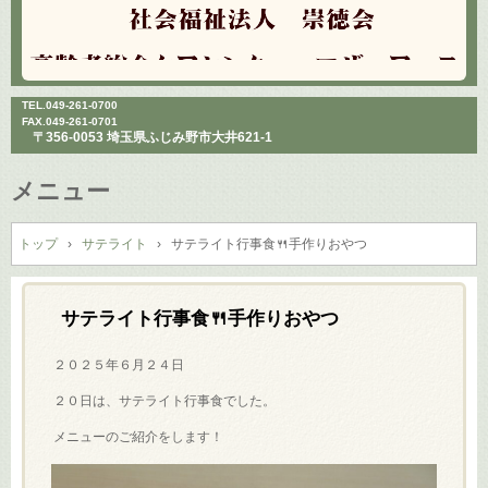
TEL.
049-261-0700
FAX.049-261-0701
〒356-0053 埼玉県ふじみ野市大井621-1
メニュー
コ
ン
トップ
›
サテライト
›
サテライト行事食🍴手作りおやつ
テ
ン
ツ
サテライト行事食🍴手作りおやつ
へ
ス
２０２５年６月２４日
キ
２０日は、サテライト行事食でした。
ッ
プ
メニューのご紹介をします！