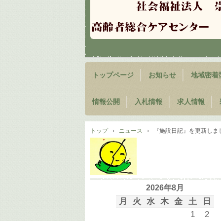
トップページ
お知らせ
地域密着
情報公開
入札情報
求人情報
トップ
›
ニュース
›
『施設日記』を更新しま
2026年8月
月
火
水
木
金
土
日
1
2