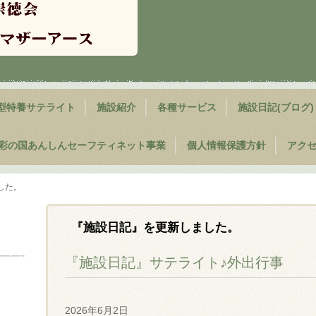
型特養サテライト
施設紹介
各種サービス
施設日記(ブログ)
彩の国あんしんセーフティネット事業
個人情報保護方針
アク
した。
『施設日記』を更新しました。
『施設日記』サテライト♪外出行事
2026年6月2日