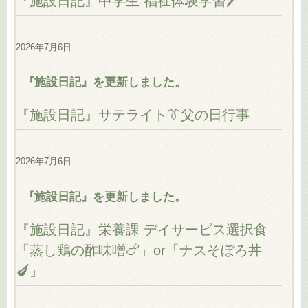
『施設日記』中学生 福祉体験学習🖊️
2026年7月6日
『施設日記』を更新しました。
『施設日記』サテライト👔父の日行事
2026年7月6日
『施設日記』を更新しました。
『施設日記』栄養課 デイサービス選択食
「蒸し鶏の酢味噌🍗」or「ナスそぼろ丼
🍆」