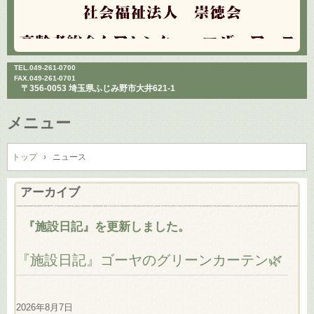
TEL.
049-261-0700
FAX.049-261-0701
〒356-0053 埼玉県ふじみ野市大井621-1
メニュー
コ
ン
トップ
›
ニュース
テ
ン
アーカイブ
ツ
へ
『施設日記』を更新しました。
ス
キ
『施設日記』ゴーヤのグリーンカーテン🌿
ッ
プ
2026年8月7日