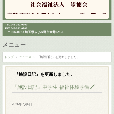
TEL.
049-261-0700
FAX.049-261-0701
〒356-0053 埼玉県ふじみ野市大井621-1
メニュー
コ
ン
トップ
›
ニュース
›
『施設日記』を更新しました。
テ
ン
ツ
『施設日記』を更新しました。
へ
ス
『施設日記』中学生 福祉体験学習🖊️
キ
ッ
プ
2026年7月6日