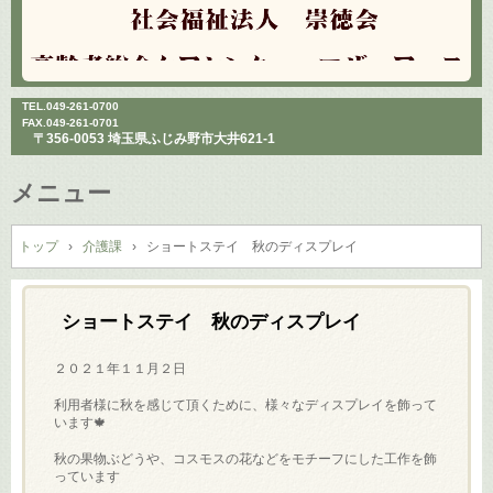
TEL.
049-261-0700
FAX.049-261-0701
〒356-0053 埼玉県ふじみ野市大井621-1
メニュー
コ
ン
トップ
›
介護課
›
ショートステイ 秋のディスプレイ
テ
ン
ツ
ショートステイ 秋のディスプレイ
へ
ス
２０２１年１１月２日
キ
利用者様に秋を感じて頂くために、様々なディスプレイを飾って
ッ
います🍁
プ
秋の果物ぶどうや、コスモスの花などをモチーフにした工作を飾
っています