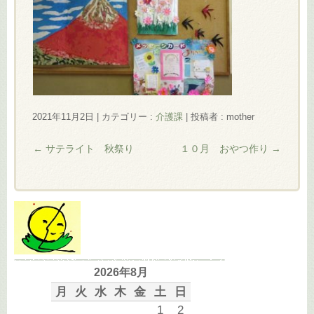
2021年11月2日
|
カテゴリー :
介護課
|
投稿者 : mother
←
サテライト 秋祭り
１０月 おやつ作り
→
2026年8月
月
火
水
木
金
土
日
1
2