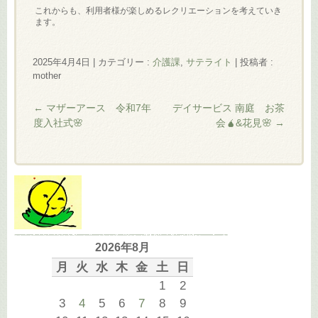
これからも、利用者様が楽しめるレクリエーションを考えていき
ます。
2025年4月4日
|
カテゴリー :
介護課
,
サテライト
|
投稿者 :
mother
←
マザーアース 令和7年
デイサービス 南庭 お茶
度入社式🌸
会🧉&花見🌸
→
2026年8月
月
火
水
木
金
土
日
1
2
3
4
5
6
7
8
9