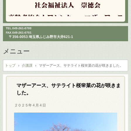
TEL.
049-261-0700
FAX.049-261-0701
〒356-0053 埼玉県ふじみ野市大井621-1
メニュー
コ
ン
トップ
›
介護課
›
マザーアース、サテライト桜🌸菜の花が咲きました。
テ
ン
ツ
マザーアース、サテライト桜🌸菜の花が咲きま
へ
した。
ス
キ
２０２５年４月４日
ッ
プ