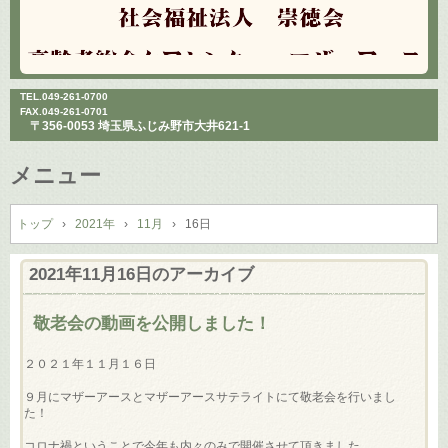
TEL.
049-261-0700
FAX.049-261-0701
〒356-0053 埼玉県ふじみ野市大井621-1
メニュー
コ
ン
トップ
›
2021年
›
11月
›
16日
テ
ン
2021年11月16日
のアーカイブ
ツ
へ
敬老会の動画を公開しました！
ス
キ
２０２１年１１月１６日
ッ
プ
９月にマザーアースとマザーアースサテライトにて敬老会を行いまし
た！
コロナ禍ということで今年も内々のみで開催させて頂きました。