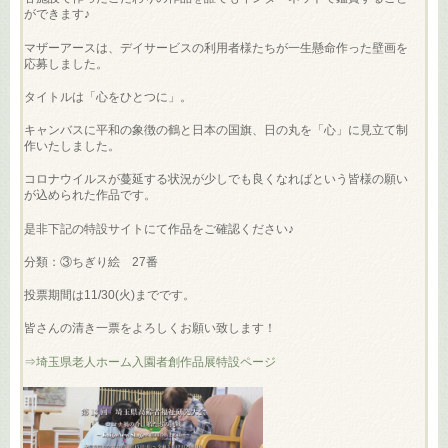
ができます♪
マザーアースは、デイサービスの利用者様たちが一生懸命作った壁画を
応募しました。
タイトルは「心をひとつに」。
キャンバスに平和の象徴の鶴と日本の国旗、日の丸を「心」に見立て制
作いたしました。
コロナウイルスが蔓延する状況が少しでも良くなればという皆様の願い
が込められた作品です。
是非下記の特設サイトにて作品をご確認ください♪
分類：③ちぎり絵 27番
投票期間は11/30(火)までです。
皆さんの清き一票をよろしくお願い致します！
⇒埼玉県老人ホーム入園者創作品展特設ページ