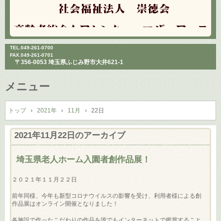
TEL.
049-261-0700
FAX.049-261-0701
〒356-0053 埼玉県ふじみ野市大井621-1
メニュー
コ
ン
トップ
›
2021年
›
11月
›
22日
テ
ン
2021年11月22日
のアーカイブ
ツ
へ
埼玉県老人ホーム入園者創作品展！
ス
キ
２０２１年１１月２２日
ッ
プ
前年同様、今年も新型コロナウイルスの影響を受け、利用者様による創
作品展はオンライン開催となりました！
各施設で作ったこだわりの作品を誰でもインターネットで鑑賞すること