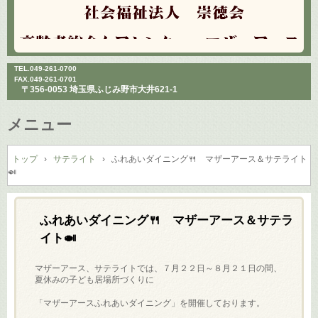
TEL.
049-261-0700
FAX.049-261-0701
〒356-0053 埼玉県ふじみ野市大井621-1
メニュー
コ
ン
トップ
›
サテライト
›
ふれあいダイニング🍴 マザーアース＆サテライト
🍛
テ
ン
ツ
へ
ふれあいダイニング🍴 マザーアース＆サテラ
ス
イト🍛
キ
ッ
マザーアース、サテライトでは、７月２２日～８月２１日の間、
プ
夏休みの子ども居場所づくりに
「マザーアースふれあいダイニング」を開催しております。