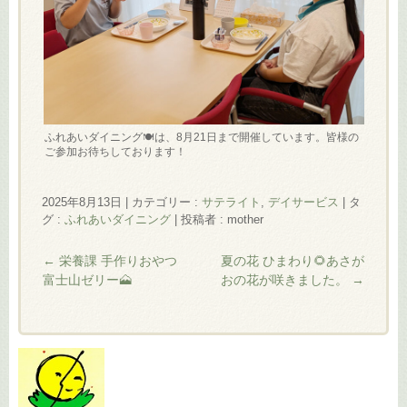
ふれあいダイニング🍽️は、8月21日まで開催しています。皆様の
ご参加お待ちしております！
2025年8月13日
|
カテゴリー :
サテライト
,
デイサービス
|
タ
グ :
ふれあいダイニング
|
投稿者 : mother
←
栄養課 手作りおやつ
夏の花 ひまわり🌻あさが
富士山ゼリー🗻
おの花が咲きました。
→