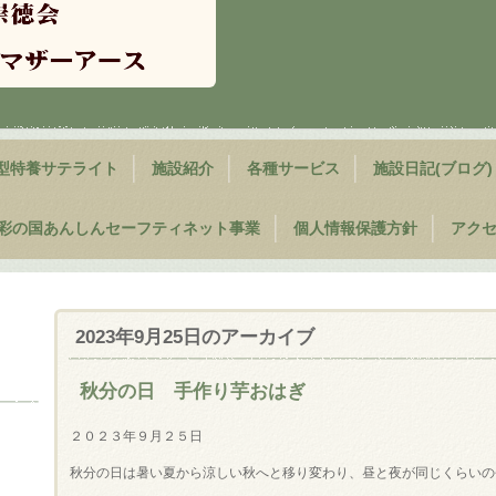
型特養サテライト
施設紹介
各種サービス
施設日記(ブログ)
彩の国あんしんセーフティネット事業
個人情報保護方針
アク
2023年9月25日
のアーカイブ
秋分の日 手作り芋おはぎ
２０２３年９月２５日
秋分の日は暑い夏から涼しい秋へと移り変わり、昼と夜が同じくらいの