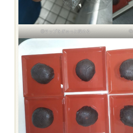
④
③
ラップをぎゅっと絞める