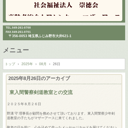
TEL.
049-261-0700
FAX.049-261-0701
〒356-0053 埼玉県ふじみ野市大井621-1
メニュー
コ
ン
トップ
›
2025年
›
08月
›
26日
テ
ン
2025年8月26日
のアーカイブ
ツ
へ
東入間警察剣道教室との交流
ス
キ
２０２５年８月２６日
ッ
プ
野溝 守 理事長が顧問を務めさせて頂いております、東入間警察少年剣
道教室の子たちがマザーアースに来てくれました。
敬老の日を前に、心を込めて作ったメッセージカードを届けてください