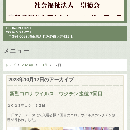
TEL.
049-261-0700
FAX.049-261-0701
〒356-0053 埼玉県ふじみ野市大井621-1
メニュー
コ
ン
トップ
›
2023年
›
10月
›
12日
テ
ン
2023年10月12日
のアーカイブ
ツ
へ
新型コロナウイルス ワクチン接種 7回目
ス
キ
２０２３年１０月１２日
ッ
プ
11日マザーアースにて入居者様７回目のコロナウイルスのワクチン接
種が行われました。