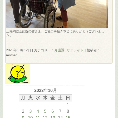
上福岡総合病院の皆さま、ご協力を頂き本当にありがとうございまし
た。
2023年10月12日
|
カテゴリー :
介護課
,
サテライト
|
投稿者 :
mother
2023年10月
月
火
水
木
金
土
日
1
2
3
4
5
6
7
8
9
10
11
12
13
14
15