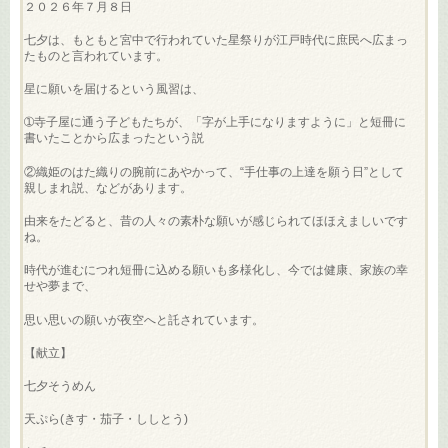
２０２６年７月８日
七夕は、もともと宮中で行われていた星祭りが江戸時代に庶民へ広まっ
たものと言われています。
星に願いを届けるという風習は、
➀寺子屋に通う子どもたちが、「字が上手になりますように」と短冊に
書いたことから広まったという説
②織姫のはた織りの腕前にあやかって、“手仕事の上達を願う日”として
親しまれ説、などがあります。
由来をたどると、昔の人々の素朴な願いが感じられてほほえましいです
ね。
時代が進むにつれ短冊に込める願いも多様化し、今では健康、家族の幸
せや夢まで、
思い思いの願いが夜空へと託されています。
【献立】
七夕そうめん
天ぷら(きす・茄子・ししとう)